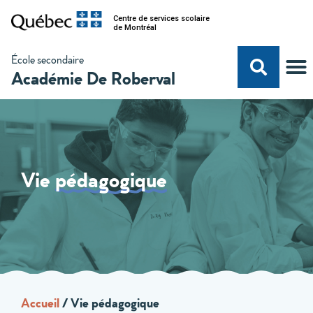
Centre de services scolaire
de Montréal
École secondaire
Académie De Roberval
Vie
pédagogique
Accueil
/
Vie pédagogique